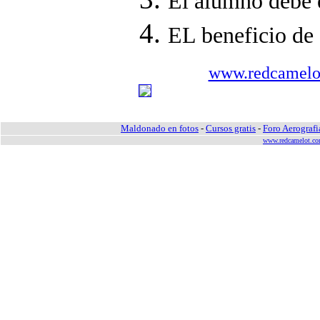
El alumno debe e
EL beneficio de 
www.redcamelo
Maldonado en fotos
-
Cursos gratis
-
Foro Aerograf
www.redcamelot.c