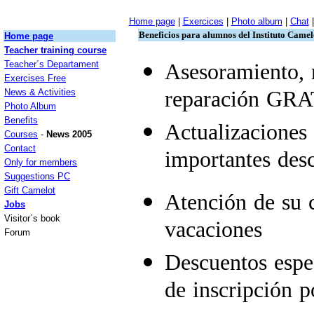
Home page
|
Exercices
|
Photo album
|
Chat
|
Beneficios para alumnos del Instituto Camel
Home page
Teacher training course
Teacher´s Departament
Asesoramiento, 
Exercises Free
News & Activities
reparación GRAT
Photo Album
Benefits
Actualizaciones
Courses
-
News 2005
Contact
importantes des
Only for members
Suggestions PC
Gift Camelot
Atención de su 
Jobs
Visitor´s book
vacaciones
Forum
Descuentos espec
de inscripción p