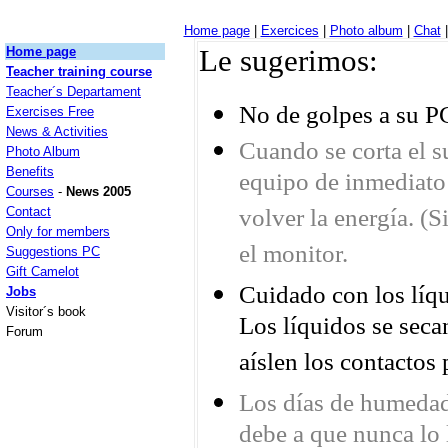
Home page
|
Exercices
|
Photo album
|
Chat
|
Le sugerimos:
Home page
Teacher training course
Teacher´s Departament
No de golpes a su P
Exercises Free
News & Activities
Cuando se corta el su
Photo Album
Benefits
equipo de inmediato
Courses
-
News 2005
volver la energía. (
Contact
Only for members
el monitor.
Suggestions PC
Gift Camelot
Cuidado con los líqu
Jobs
Visitor´s book
Los líquidos se sec
Forum
aíslen los contactos 
Los días de humedad 
debe a que nunca lo 