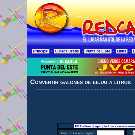
Principal
-
Cursos Gratis
-
Punta del Este
-
Links
-
E
Convertir galones de ee.uu a litros
US Gallons (Liquid) to Liters conversion
Enter US Gallons (Liquid)