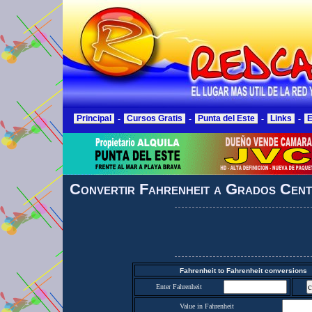
Principal
-
Cursos Gratis
-
Punta del Este
-
Links
-
E
Convertir Fahrenheit a Grados Cent
Fahrenheit to Fahrenheit conversions
Enter Fahrenheit
Value in Fahrenheit