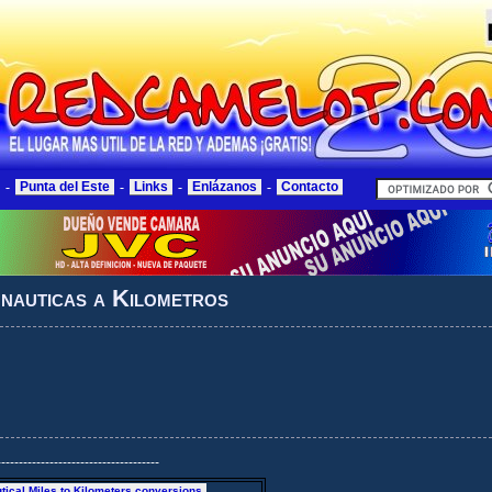
-
Punta del Este
-
Links
-
Enlázanos
-
Contacto
 nauticas a Kilometros
-------------------------------------
tical Miles to Kilometers conversions