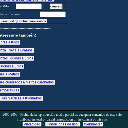
al Miles
lue in Kilometers
provided by metric conversions
---------------------------------------------
nteresarle también:
ibras a Kilos
Onza Troy a a Gramos
nzas líquidas a Litros
alones a Litros
ies a Metros
Pies cuadrados a Metros cuadrados
Temperaturas
illas Naúticas a Kilómetros
2005-2009 - Prohibida la reproducción total o parcial de cualquier contenido de este sitio.
Prohibited the total or partial reproduction of the content of this site -
Privacidad
-
Condiciones de uso
-
Webmaster