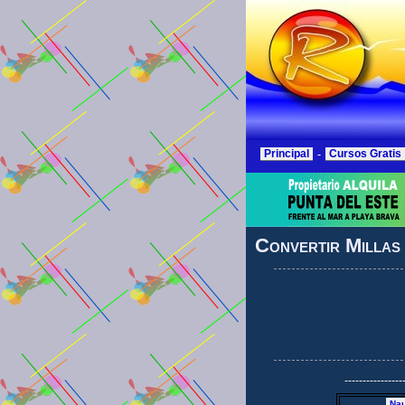
Principal
-
Cursos Gratis
Convertir Millas
----------------
Nau