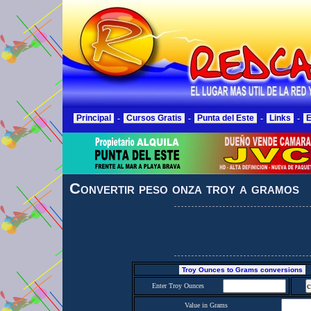
Principal
-
Cursos Gratis
-
Punta del Este
-
Links
-
E
Convertir peso onza troy a gramos
Troy Ounces to Grams conversions
Enter Troy Ounces
Value in Grams