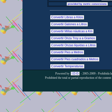
provided by metric conversions
-------------------------------------------------------------
Convertir Libras a Kilos
Convertir Galones a Litros
Convertir Millas náuticas a Km
Convertir Onza Troy a a Gramos
Convertir Onzas líquidas a Litros
Convertir Pies a Metros
Convertir Pies cuadrados a Metros
Convertir Temperaturas
Powered by
I.D.G
- 2005-2009 - Prohibida la 
Prohibited the total or partial reproduction of the content 