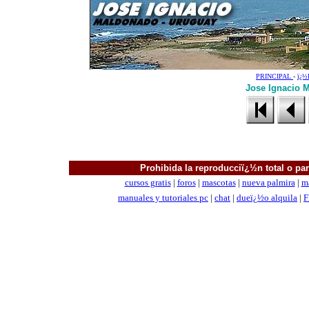
PRINCIPAL
-
ï¿
Jose Ignacio M
Prohibida la reproducciï¿½n total o parc
cursos gratis
|
foros
|
mascotas
|
nueva palmira
|
m
manuales
y tutoriales pc
|
chat
|
dueï¿½o alquila
|
F