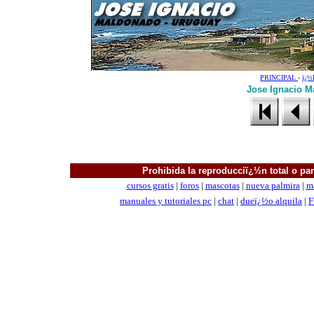
PRINCIPAL
-
ï¿
Jose Ignacio M
Prohibida la reproducciï¿½n total o parc
cursos gratis
|
foros
|
mascotas
|
nueva palmira
|
m
manuales
y tutoriales pc
|
chat
|
dueï¿½o alquila
|
F