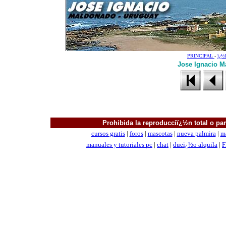
PRINCIPAL
-
ï¿
Jose Ignacio M
Prohibida la reproducciï¿½n total o parc
cursos gratis
|
foros
|
mascotas
|
nueva palmira
|
m
manuales
y tutoriales pc
|
chat
|
dueï¿½o alquila
|
F