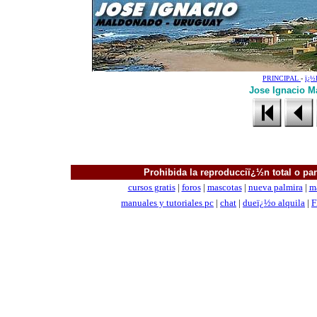
PRINCIPAL
-
ï¿
Jose Ignacio M
Prohibida la reproducciï¿½n total o parc
cursos gratis
|
foros
|
mascotas
|
nueva palmira
|
m
manuales
y tutoriales pc
|
chat
|
dueï¿½o alquila
|
F