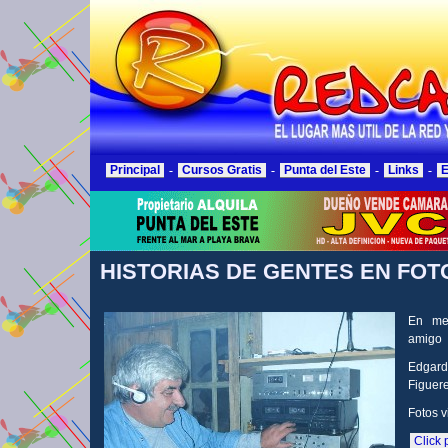
Principal
-
Cursos Gratis
-
Punta del Este
-
Links
-
E
HISTORIAS DE GENTES EN FOT
En me
amigo
Edga
Figuer
Fotos v
Click 