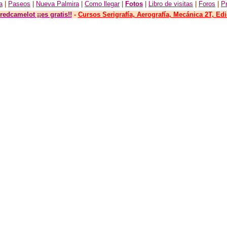
a
|
Paseos
|
Nueva Palmira
|
Como llegar
|
Fotos
|
Libro de visitas
|
Foro
s
|
P
 redcamelot
¡¡es gratis!!
-
Cursos Serigrafía, Aerografía, Mecánica 2T, Ed