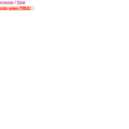
royectos
|
Votar
ición video FREE!