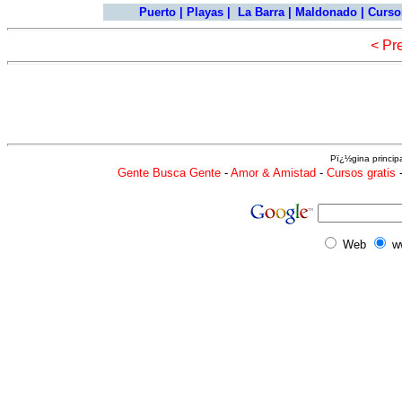
Puerto
|
Playas
|
La Barra
|
Maldonado
|
Cursos
< Pr
Pï¿½gina princip
Gente Busca Gente
-
Amor & Amistad
-
Cursos gratis
Web
w