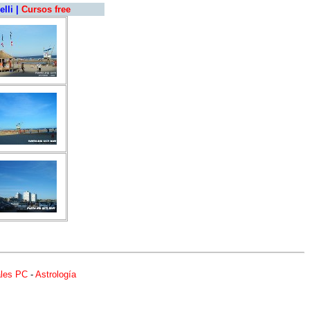
elli
|
Cursos free
les PC
-
Astrología