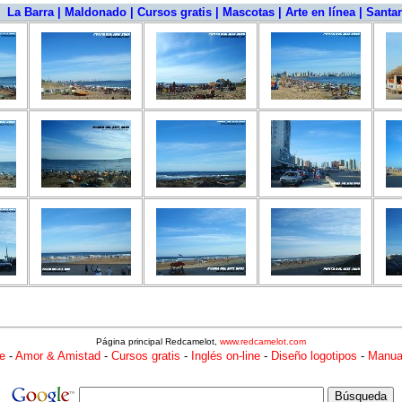
|
La Barra
|
Maldonado
|
Cursos gratis
|
Mascotas
|
Arte en línea
|
Santar
Página principal Redcamelot,
www.redcamelot.com
e
-
Amor & Amistad
-
Cursos gratis
-
Inglés on-line
-
Diseño logotipos
-
Manua