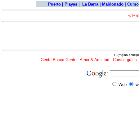
Puerto
|
Playas
|
La Barra
|
Maldonado
|
Cursos
< Pr
Pï¿½gina princip
Gente Busca Gente
-
Amor & Amistad
-
Cursos gratis
Web
w