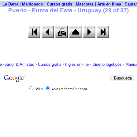
|
La Barra
|
Maldonado
|
Cursos gratis
|
Mascotas
|
Arte en línea
|
Santar
Puerto - Punta del Este - Uruguay (28 of 37)
e
-
Amor & Amistad
-
Cursos gratis
-
Inglés on-line
-
Diseño logotipos
-
Manua
Web
www.redcamelot.com