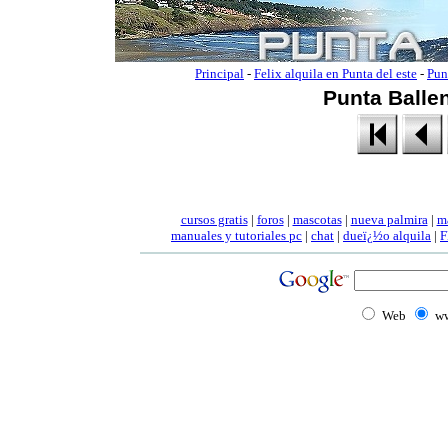
Principal
-
Felix alquila en Punta del este
-
Pun
Punta Ballen
cursos gratis
|
foros
|
mascotas
|
nueva palmira
|
m
manuales
y tutoriales pc
|
chat
|
dueï¿½o alquila
|
F
Web
ww