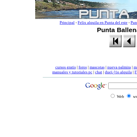
Principal
-
Felix alquila en Punta del este
-
Pun
Punta Ballen
cursos gratis
|
foros
|
mascotas
|
nueva palmira
|
m
manuales
y tutoriales pc
|
chat
|
dueï¿½o alquila
|
F
Web
ww