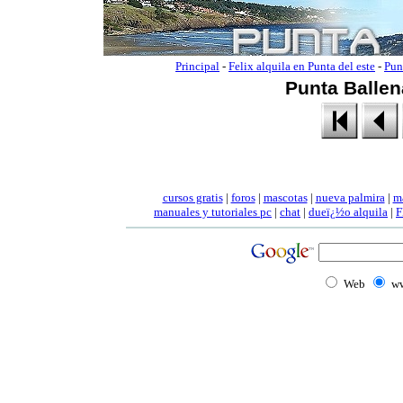
Principal
-
Felix alquila en Punta del este
-
Pun
Punta Ballen
cursos gratis
|
foros
|
mascotas
|
nueva palmira
|
m
manuales
y tutoriales pc
|
chat
|
dueï¿½o alquila
|
F
Web
ww