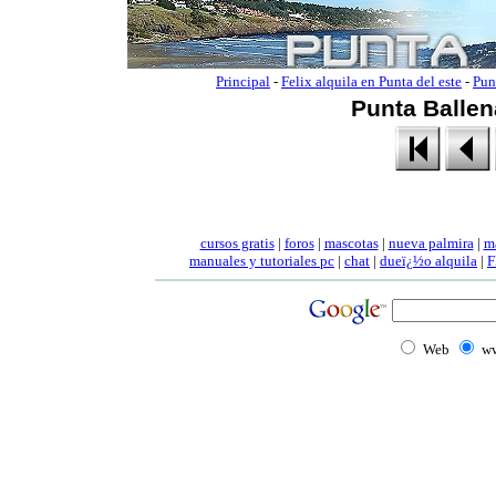
Principal
-
Felix alquila en Punta del este
-
Pun
Punta Ballen
cursos gratis
|
foros
|
mascotas
|
nueva palmira
|
m
manuales
y tutoriales pc
|
chat
|
dueï¿½o alquila
|
F
Web
ww