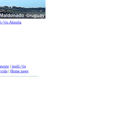
ï¿½o Alquila
 gente
|
inglï¿½s
 vida
|
Home page