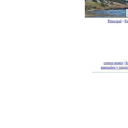
Principal
-
Fe
cursos gratis
|
f
manuales
y tutori