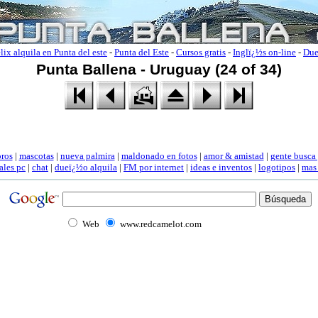
lix alquila en Punta del este
-
Punta del Este
-
Cursos gratis
-
Inglï¿½s on-line
-
Due
Punta Ballena - Uruguay (24 of 34)
oros
|
mascotas
|
nueva palmira
|
maldonado en fotos
|
amor & amistad
|
gente busca
ales pc
|
chat
|
dueï¿½o alquila
|
FM por internet
|
ideas e inventos
|
logotipos
|
mas
Web
www.redcamelot.com