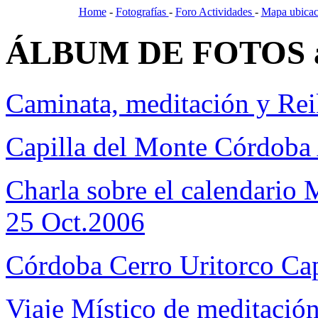
Home
-
Fotografías
-
Foro Actividades
-
Mapa ubicac
ÁLBUM DE FOTOS ant
Caminata, meditación y Re
Capilla del Monte Córdoba 
Charla sobre el calendario 
25 Oct.2006
Córdoba Cerro Uritorco Cap
Viaje Místico de meditació