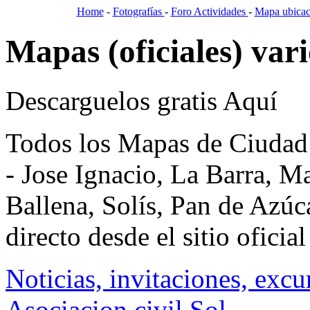
Home
-
Fotografías
-
Foro Actividades
-
Mapa ubicac
Mapas (oficiales) va
Descarguelos gratis Aquí
Todos los Mapas de Ciudad
- Jose Ignacio, La Barra, M
Ballena, Solís, Pan de Azúc
directo desde el sitio ofici
Noticias, invitaciones, excur
Asociacion civil Sol