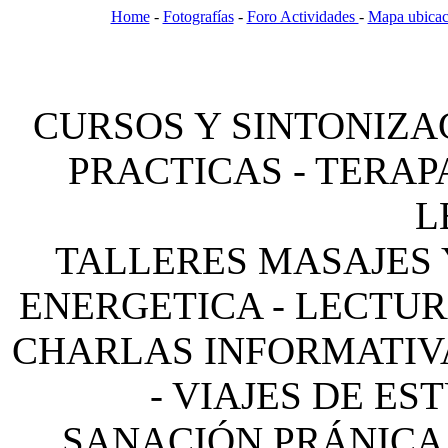
Home
-
Fotografías
-
Foro Actividades
-
Mapa ubicac
CURSOS Y SINTONIZAC
PRACTICAS - TERAPA
L
TALLERES MASAJES 
ENERGETICA - LECTUR
CHARLAS INFORMATIVAS
- VIAJES DE ES
SANACIÓN PRÁNICA 