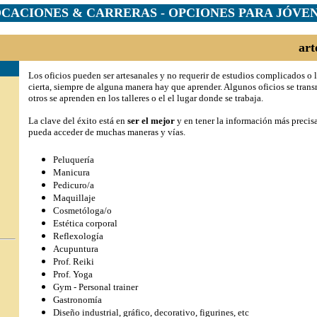
CACIONES & CARRERAS - OPCIONES PARA JÓVE
art
Los oficios pueden ser artesanales y no requerir de estudios complicados o l
cierta, siempre de alguna manera hay que aprender. Algunos oficios se trans
otros se aprenden en los talleres o el el lugar donde se trabaja.
La clave del éxito está en
ser el mejor
y en tener la información más precis
pueda acceder de muchas maneras y vías.
Peluquería
Manicura
Pedicuro/a
Maquillaje
Cosmetóloga/o
Estética corporal
Reflexología
Acupuntura
Prof. Reiki
Prof. Yoga
Gym - Personal trainer
Gastronomía
Diseño industrial, gráfico, decorativo, figurines, etc