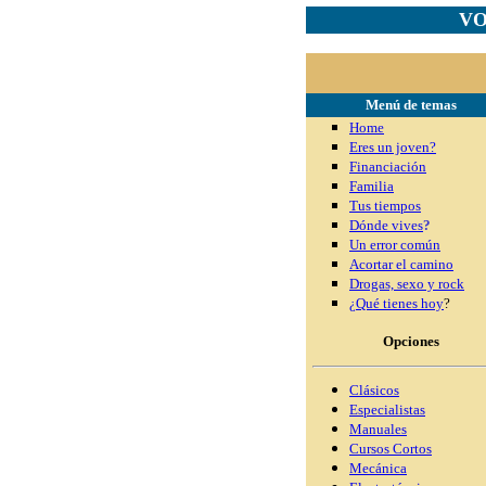
VO
Menú de temas
Home
Eres un joven?
Financiación
Familia
Tus tiempos
Dónde vives
?
Un error común
Acortar el camino
Drogas, sexo y rock
¿Qué tienes hoy
?
Opciones
Clásicos
Especialistas
Manuales
Cursos Cortos
Mecánica