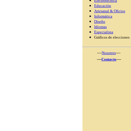
Electrotécnica
Educación
Artesanal & Oficios
Informática
Diseño
Idiomas
Especialista
Gráficos de elecciones
----
Nosotros
----
----
Contacto
----