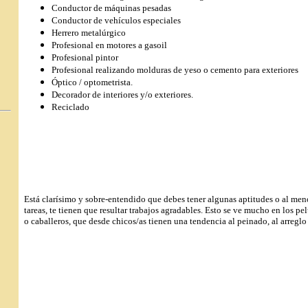
Conductor de máquinas pesadas
Conductor de vehículos especiales
Herrero metalúrgico
Profesional en motores a gasoil
Profesional pintor
Profesional realizando molduras de yeso o cemento para exteriores
Óptico / optometrista.
Decorador de interiores y/o exteriores.
Reciclado
Está clarísimo y sobre-entendido que debes tener algunas aptitudes o al meno
tareas, te tienen que resultar trabajos agradables. Esto se ve mucho en los pe
o caballeros, que desde chicos/as tienen una tendencia al peinado, al arreglo