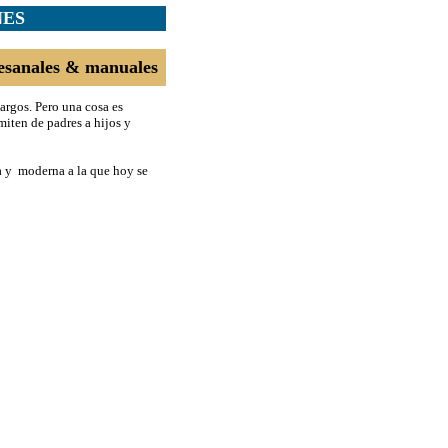
NES
esanales & manuales
argos. Pero una cosa es
miten de padres a hijos y
a y moderna a la que hoy se