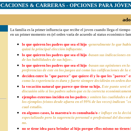
CACIONES & CARRERAS - OPCIONES PARA JÓVE
ado
La familia es la primer influencia que recibe el joven cuando llega el tiempo
en un primer momento en (el orden varía de acuerdo al status económico fami
lo que quieren los padres que sea el hijo
-generalmente lo que hubie
quizá la principal elección influyente.
lo que quieren los padres que sea el hijo
-
basan sus indicaciones en
de las habilidades de sus hijos-.
lo que quieren los padres que sea el hijo
-
basan sus opiniones en la 
preferencias de este en los juegos así como las calificaciones de la e
deciden entre lo "que parece" que quiere él y lo que les "parece" e
como la experiencia es dura y fuerte siempre decidirán en orden d
la vocación natural que parece que tiene su hijo.
Este punto será e
discusión sólo si los padres saben que es la correcta económicament
ejemplos externos inciden en los padres
y omiten las cualidades o d
los ejemplos (vistos desde afuera en el 99% de las veces) indican "
cual estudio.
en algunos casos, la maestra/o es consultada/o
e influye en la deci
especializado pero la sugerencia personal o profesional del docent
no.
no se tiene idea para brindar al hijo porque ellos mismo no tienen 