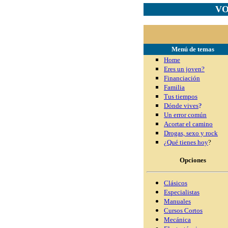
VO
Menú de temas
Home
Eres un joven?
Financiación
Familia
Tus tiempos
Dónde vives
?
Un error común
Acortar el camino
Drogas, sexo y rock
¿Qué tienes hoy
?
Opciones
Clásicos
Especialistas
Manuales
Cursos Cortos
Mecánica