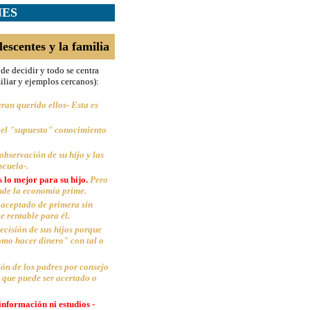
NES
lescentes y la familia
 de decidir y todo se centra
liar y ejemplos cercanos):
ran querido ellos- Esta es
 el "supuesto" conocimiento
observación de su hijo y las
scuela-.
s lo mejor para su hijo.
Pero
onde la economía prime.
l aceptado de primera sin
e rentable para él.
ecisión de sus hijos porque
como hacer dinero" con tal o
sión de los padres por consejo
e que puede ser acertado o
información ni estudios -