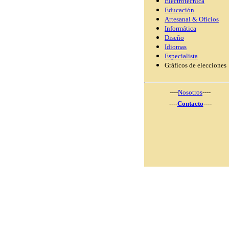
Electrotécnica
Educación
Artesanal & Oficios
Informática
Diseño
Idiomas
Especialista
Gráficos de elecciones
----
Nosotros
----
----
Contacto
----