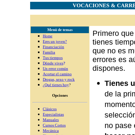
VOCACIONES & CARRE
Menú de temas
Primero que
Home
tienes tiemp
Eres un joven?
Financiación
que no es m
Familia
errores es 
Tus tiempos
Dónde vives
?
dispones.
Un error común
Acortar el camino
Drogas, sexo y rock
Tienes u
¿Qué tienes hoy
?
de la pri
Opciones
momento 
Clásicos
selecció
Especialistas
Manuales
no pase
Cursos Cortos
Mecánica