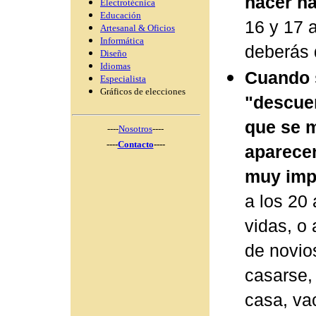
hacer n
Electrotécnica
Educación
16 y 17 
Artesanal & Oficios
Informática
deberás d
Diseño
Idiomas
Cuando 
Especialista
Gráficos de elecciones
"descuen
que se 
----
Nosotros
----
----
Contacto
----
aparece
muy imp
a los 20
vidas, o
de novio
casarse, 
casa, va