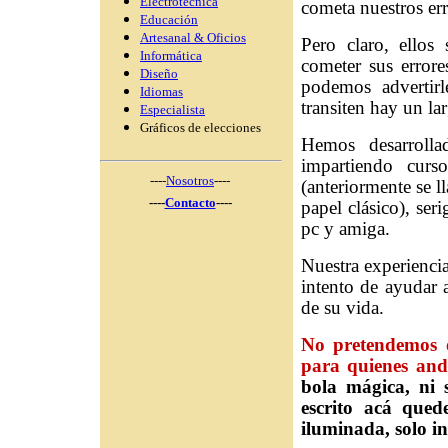
Electrotécnica
cometa nuestros err
Educación
Artesanal & Oficios
Pero claro, ellos
Informática
cometer sus error
Diseño
podemos advertirl
Idiomas
transiten hay un la
Especialista
Gráficos de elecciones
Hemos desarroll
impartiendo curs
----
Nosotros
----
(anteriormente se l
----
Contacto
----
papel clásico), ser
pc y amiga.
Nuestra experiencia
intento de ayudar 
de su vida.
No pretendemos o
para quienes and
bola mágica, ni 
escrito acá que
iluminada, solo i