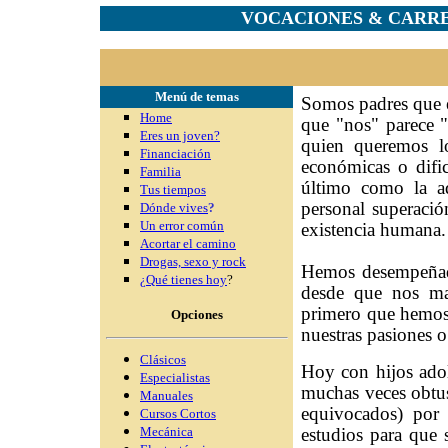
VOCACIONES & CARRE
Menú de temas
Somos padres que e
Home
que "nos" parece "
Eres un joven?
quien queremos l
Financiación
económicas o dific
Familia
último como la adq
Tus tiempos
personal superación
Dónde vives
?
Un error común
existencia humana.
Acortar el camino
Drogas, sexo y rock
Hemos desempeñado 
¿Qué tienes hoy
?
desde que nos ma
primero que hemos 
Opciones
nuestras pasiones 
Clásicos
Hoy con hijos adol
Especialistas
muchas veces obtus
Manuales
equivocados) por l
Cursos Cortos
Mecánica
estudios para que 