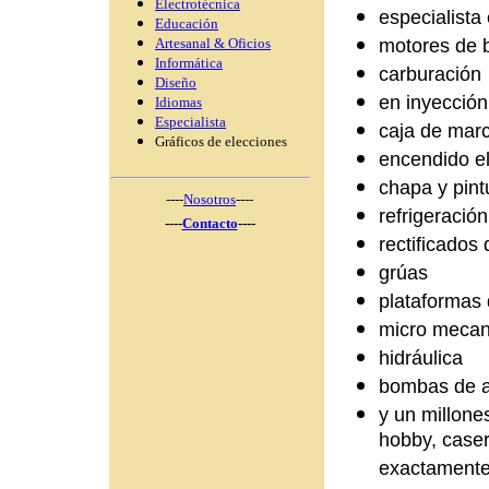
Electrotécnica
especialista 
Educación
motores de b
Artesanal & Oficios
Informática
carburación
Diseño
en inyección
Idiomas
Especialista
caja de mar
Gráficos de elecciones
encendido el
chapa y pint
----
Nosotros
----
refrigeració
----
Contacto
----
rectificados
grúas
plataformas 
micro meca
hidráulica
bombas de ag
y un millone
hobby, case
exactamente