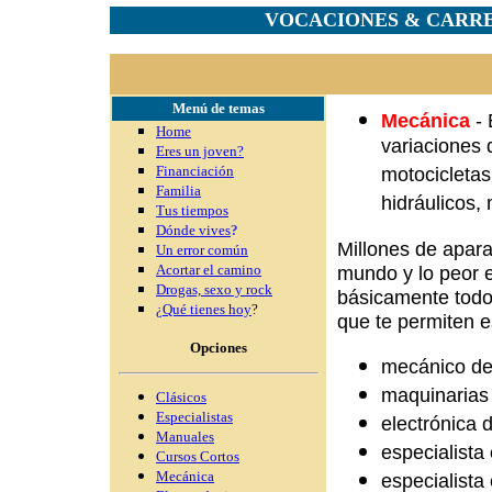
VOCACIONES & CARRE
Menú de temas
Mecánica
- 
Home
variaciones 
Eres un joven?
Financiación
motocicletas
Familia
hidráulicos,
Tus tiempos
Dónde vives
?
Millones de apar
Un error común
Acortar el camino
mundo y lo peor 
Drogas, sexo y rock
básicamente todo
¿Qué tienes hoy
?
que te permiten e
Opciones
mecánico de
maquinarias
Clásicos
Especialistas
electrónica 
Manuales
especialista
Cursos Cortos
Mecánica
especialista