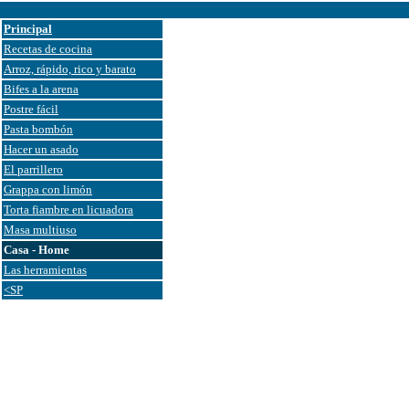
Principal
Recetas de cocina
Arroz, rápido, rico y barato
Bifes a la arena
Postre fácil
Pasta bombón
Hacer un asado
El parrillero
Grappa con limón
Torta fiambre en licuadora
Masa multiuso
Casa - Home
Las herramientas
<SP