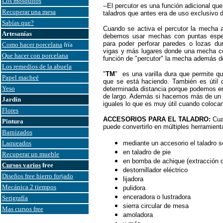
Los mosquitos
--El percutor es una función adicional qu
Recuperar una mesa
taladros que antes era de uso exclusivo d
Sabías que?
Cuando se activa el percutor la mecha 
Artesanías
debemos usar mechas con puntas especi
para poder perforar paredes o lozas d
Como hacer porcelana
fría
vigas y más lugares donde una mecha con p
Que hacer con porcelana
función de "percutor" la mecha además de
Los remedios de la abuela
"
TM
" es una varilla dura que permite qu
Papel macheé
que se está haciendo. También es útil
Yeso
determinada distancia porque podemos en
de largo. Además si hacemos más de un 
Jardín
iguales lo que es muy útil cuando colocam
Flores
ACCESORIOS PARA EL TALADRO:
Cuan
Pintura
puede convertirlo en múltiples herramient
Barnizados
Laqueados
mediante un accesorio el taladro s
en taladro de pie
Recuperar un mueble
en bomba de achique (extracción 
Cursos varios
free
destornillador eléctrico
Diseños free hierro forjado
lijadora
Mecánica 2 tiempos
pulidora
enceradora o lustradora
Serigrafía
sierra circular de mesa
Mas cursos free
amoladora