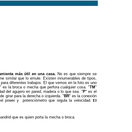
e la izquierda es quizás el mas útil y versátil de toda
artillos que existen. Se llama comúnmente "martillo
la "uña" "U" que tiene en el extremo contrario al que
llo que se usa más comúnmente para el clavado de
e un gran golpe (metes un clavo de 3 pulgadas en la
 o tres golpes) y la uña permite quitar cualquier clavo
 antes de entrar o quitarlo simplemente para desarmar
o lo que sea.
ramienta más útil en una casa.
No es que siempre se
ne similar que lo emule. Existen innumerables de tipos,
para diferentes trabajos. El que vemos en la foto es uno
" es la broca o mecha que perfora cualquier cosa. "
TM
"
dad del agujero en pared, madera o lo que sea. "
P
" es el
e girar para la derecha o izquierda. "
BR
" es la conexión
 el power y potenciómetro que regula la velocidad.
El
mandrid que es quien porta la mecha o broca.