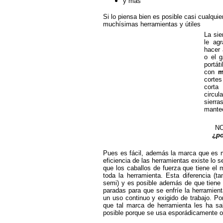
y más
Si lo piensa bien es posible casi cualqui
muchísimas herramientas y útiles
La sie
le agr
hacer 
o el g
portát
con
m
corte
corta 
circu
sierra
mante
NO
¿
po
Pues es fácil, además la marca que es m
eficiencia de las herramientas existe lo 
que los caballos de fuerza que tiene el
toda la herramienta. Esta diferencia (ta
semi) y es posible además de que tiene
paradas para que se enfríe la herramien
un uso continuo y exigido de trabajo. 
que tal marca de herramienta les ha sa
posible porque se usa esporádicamente o