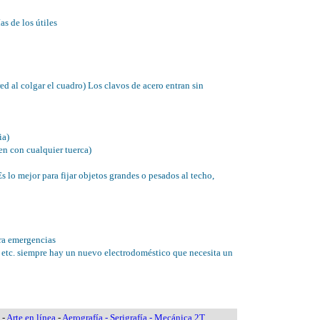
s de los útiles
ed al colgar el cuadro) Los clavos de acero entran sin
ia)
ien con cualquier tuerca)
Es lo mejor para fijar objetos grandes o pesados al techo,
ra emergencias
, etc. siempre hay un nuevo electrodoméstico que necesita un
-
Arte en línea
-
Aerografía - Serigrafía - Mecánica 2T