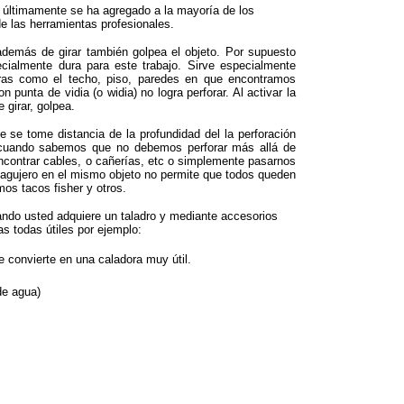
e últimamente se ha agregado a la mayoría de los
e las herramientas profesionales.
además de girar también golpea el objeto. Por supuesto
almente dura para este trabajo. Sirve especialmente
uras como el techo, piso, paredes en que encontramos
unta de vidia (o widia) no logra perforar. Al activar la
 girar, golpea.
e se tome distancia de la profundidad del la perforación
 cuando sabemos que no debemos perforar más allá de
contrar cables, o cañerías, etc o simplemente pasarnos
agujero en el mismo objeto no permite que todos queden
os tacos fisher y otros.
do usted adquiere un taladro y mediante accesorios
as todas útiles por ejemplo:
e convierte en una caladora muy útil.
de agua)