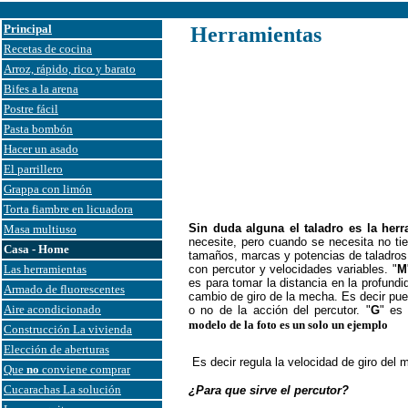
Principal
Herramientas
Recetas de cocina
Arroz, rápido, rico y barato
El martillo d
Bifes a la arena
la gama de m
Postre fácil
de uña" por 
se golpea.
Pasta bombón
Hacer un asado
Es un marti
El parrillero
madera. Tien
madera en dos
Grappa con limón
que se doble
Torta fiambre en licuadora
algún mueble 
Sin duda alguna el taladro es la her
Masa multiuso
necesite, pero cuando se necesita no tie
Casa - Home
tamaños, marcas y potencias de taladros 
Las herramientas
con percutor y velocidades variables. "
M
es para tomar la distancia en la profundi
Armado de fluorescentes
cambio de giro de la mecha. Es decir pued
Aire acondicionado
o no de la acción del percutor. "
G
" es
modelo de la foto es un solo un ejemplo
Construcción La vivienda
Elección de aberturas
Es decir regula la velocidad de giro del 
Que
no
conviene comprar
Cucarachas La solución
¿Para que sirve el percutor?