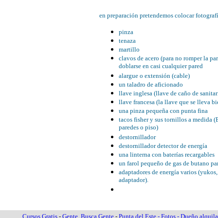
en preparación pretendemos colocar fotografía
pinza
tenaza
martillo
clavos de acero (para no romper la par
doblarse en casi cualquier pared
alargue o extensión (cable)
un taladro de aficionado
llave inglesa (llave de caño de sanitar
llave francesa (la llave que se lleva b
una pinza pequeña con punta fina
tacos fisher y sus tornillos a medida (
paredes o piso)
destornillador
destornillador detector de energía
una linterna con baterías recargables
un farol pequeño de gas de butano pa
adaptadores de energía varios (yukos
adaptador).
Cursos Gratis
-
Gente Busca Gente
-
Punta del Este - Fotos - Dueño alquila