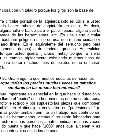
er cosa con un taladro porque los giros son la base de
rra circular portátil de la izquierda solo es útil si a usted
ada hacer trabajos de carpintería en casa. Es decir,
alguna silla o banco para el patio, reparar alguna puerta
arage de las herramientas, etc. Es una sierra circular
il bastante peligrosa si no se usa con mucho cuidado y
ano firme
. Es el equivalente del serrucho pero para
s grandes (largos) o de maderas gruesas. En realidad
lo que usted quiera (incluso metal) porque la sierra
lar se cambia rápidamente existiendo muchos tipos de
s para cortar muchos tipos de objetos como si fueran
ca.
TA: Una pregunta que muchos usuarios se hacen es
rque varían los precios muchas veces en tamaños
similares en las misma herramientas
?
.
uy importante en especial en lo que hace la duración y
se llama el "poder" de la herramientas que no es otra cosa
 motor eléctrico y por supuesto las piezas que componen
mbién en el dinero) la convierten en "profesionales" (o
 más poder también permite un trabajo más continuo sin
ta. Las herramientas "amateur" no están fabricadas para
Por esto muchas personas amateur indican muchas veces
lido buena y que hace "1000" años que la tienen y es
 con intervalos cuidados de usos.