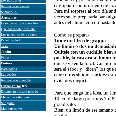
Los mosquitos
engripado con un sueño de nov
Recuperar una mesa
Para mi sorpresa al otro día a
Sabías que?
veces suelo prepararla para al
Artesanías
antes del almuerzo con bastante
Como hacer porcelana
fría
Que hacer con porcelana
Como se prepara-
Los remedios de la abuela
Tome un litro de grappa
Papel macheé
Un limón o dos no demasiad
Yeso
Quítele con un cuchillo bien 
Jardín
posible, la cáscara al limón 
Flores
que se ve en la foto). Cuanto 
Pintura
será el sabor y "dicen" los q
Barnizados
entre otros síntomas acidez est
Laqueados
evitamos mejor)
Recuperar un mueble
Cursos varios
free
Diseños free hierro forjado
Para que tenga una idea, un li
Mecánica 2 tiempos
10 cm de largo por unos 7 u 8
Serigrafía
grandecito.
Mas cursos free
Bien, un limón de ese tamaño de
alcohol.