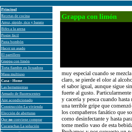
Principal
Grappa con limón
Recetas de cocina
Arroz, rápido, rico y barato
Bifes a la arena
Postre fácil
Pasta bombón
Hacer un asado
El parrillero
Grappa con limón
Torta fiambre en licuadora
muy especial cuando se mezcla
Masa multiuso
claro, se pierde el olor al alco
Casa - Home
el sabor igual, aunque sigue si
Las herramientas
fuerte al gusto. Particularmen
Armado de fluorescentes
y cacería y pesca cuando hasta 
Aire acondicionado
una terrible gripe que comenz
Construcción La vivienda
los compañeros fanático que so
Elección de aberturas
como desinfectante y hasta par
Que
no
conviene comprar
tome medio vaso de esta bebid
Cucarachas La solución
Probamos y por supuesto un pa