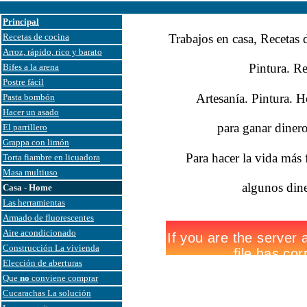
Principal
Recetas de cocina
Trabajos en casa, Recetas
Arroz, rápido, rico y barato
Pintura. R
Bifes a la arena
Postre fácil
Artesanía. Pintura. 
Pasta bombón
Hacer un asado
para ganar diner
El parrillero
Grappa con limón
Para hacer la vida más f
Torta fiambre en licuadora
Masa multiuso
algunos dine
Casa - Home
Las herramientas
Armado de fluorescentes
Aire acondicionado
Construcción La vivienda
Elección de aberturas
Que
no
conviene comprar
Cucarachas La solución