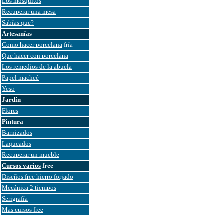
Los mosquitos
Recuperar una mesa
Sabías que?
Artesanías
Como hacer porcelana
fría
Que hacer con porcelana
Los remedios de la abuela
Papel macheé
Yeso
Jardín
Flores
Pintura
Barnizados
Laqueados
Recuperar un mueble
Cursos varios
free
Diseños free hierro forjado
Mecánica 2 tiempos
Serigrafía
Mas cursos free