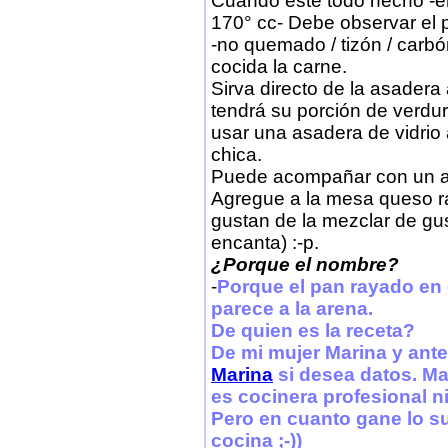
Cuando esté todo hecho -e
170° cc- Debe observar el 
-no quemado / tizón / carb
cocida la carne.
Sirva directo de la asadera 
tendrá su porción de verdur
usar una asadera de vidri
chica.
Puede acompañar con un a
Agregue a la mesa queso ra
gustan de la mezclar de gu
encanta) :-p.
¿Porque el nombre?
-
Porque el pan rayado en
parece a la arena.
De quien es la receta?
De mi mujer Marina y ante
Marina
si desea datos. Ma
es cocinera profesional ni
Pero en cuanto gane lo su
cocina ;-))