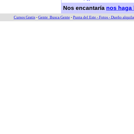
Nos encantaría
nos haga 
Cursos Gratis
-
Gente Busca Gente
-
Punta del Este - Fotos - Dueño alquila