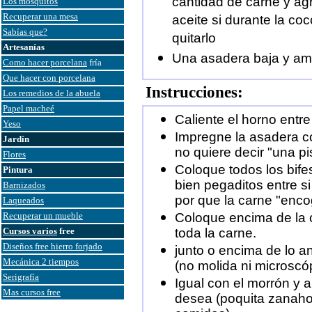
cantidad de carne y ag
Los mosquitos
Recuperar una mesa
aceite si durante la c
Sabías que?
quitarlo
Artesanías
Una asadera baja y am
Como hacer porcelana
fría
Que hacer con porcelana
Instrucciones:
Los remedios de la abuela
Papel macheé
Caliente el horno entre
Yeso
Impregne la asadera c
Jardín
no quiere decir "una pi
Flores
Coloque todos los bifes
Pintura
bien pegaditos entre s
Barnizados
por que la carne "enc
Laqueados
Recuperar un mueble
Coloque encima de la 
Cursos varios
free
toda la carne.
Diseños free hierro forjado
junto o encima de lo an
Mecánica 2 tiempos
(no molida ni microscó
Serigrafía
Igual con el morrón y a
Mas cursos free
desea (poquita zanahor