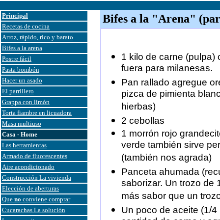
Principal
Bifes a la "Arena" (pa
Recetas de cocina
Arroz, rápido, rico y barato
Bifes a la arena
1 kilo de carne (pulpa)
Postre fácil
fuera para milanesas.
Pasta bombón
Hacer un asado
Pan rallado agregue oré
El parrillero
pizca de pimienta blan
Grappa con limón
hierbas)
Torta fiambre en licuadora
2 cebollas
Masa multiuso
1 morrón rojo grandecit
Casa - Home
verde también sirve pe
Las herramientas
Armado de fluorescentes
(también nos agrada)
Aire acondicionado
Panceta ahumada (recue
Construcción La vivienda
saborizar. Un trozo de
Elección de aberturas
más sabor que un trozo
Que
no
conviene comprar
Un poco de aceite (1/4
Cucarachas La solución