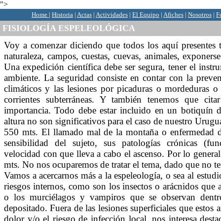
">
Home
|
Historia
|
Actas
|
Actividades
|
El Equipo
|
Afiches
|
Nosotros
|
F
FISIOLOGÍA ESPELEOLÓGICA
Voy a comenzar diciendo que todos los aquí presentes
naturaleza, campos, cuestas, cuevas, animales, exponerse
Una expedición científica debe ser segura, tener el instr
ambiente. La seguridad consiste en contar con la preve
climáticos y las lesiones por picaduras o mordeduras o a
corrientes subterráneas. Y también tenemos que cita
importancia. Todo debe estar incluido en un botiquín d
altura no son significativos para el caso de nuestro Urugu
550 mts. El llamado mal de la montaña o enfermedad de
sensibilidad del sujeto, sus patologías crónicas (fun
velocidad con que lleva a cabo el ascenso. Por lo general
mts. No nos ocuparemos de tratar el tema, dado que no te
Vamos a acercarnos más a la espeleología, o sea al estudi
riesgos internos, como son los insectos o arácnidos que a
o los murciélagos y vampiros que se observan dentr
depositado. Fuera de las lesiones superficiales que estos
dolor y/o el riesgo de infección local, nos interesa desta