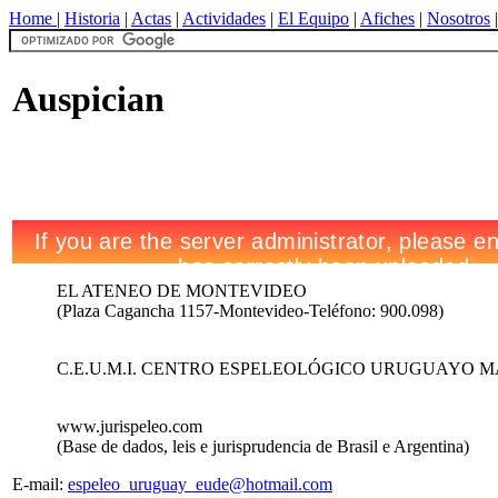
Home
|
Historia
|
Actas
|
Actividades
|
El Equipo
|
Afiches
|
Nosotros
Auspician
EL ATENEO DE MONTEVIDEO
(Plaza Cagancha 1157-Montevideo-Teléfono: 900.098)
C.E.U.M.I. CENTRO ESPELEOLÓGICO URUGUAYO M
www.jurispeleo.com
(Base de dados, leis e jurisprudencia de Brasil e Argentina)
E-mail:
espeleo_uruguay_eude@hotmail.com