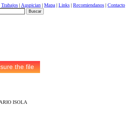
|
Trabajos
|
Auspician
|
Mapa
|
Links
|
Recomiendanos
|
Contacto
ARIO ISOLA