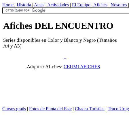
Home
|
Historia
|
Actas
|
Actividades
|
El Equipo
|
Afiches
|
Nosotros
Afiches DEL ENCUENTRO
Series disponibles en Color y Blanco y Negro (Tamaños
A4 y A3)
Adquirir Afiches:
CEUMI AFICHES
Cursos gratis
|
Fotos de Punta del Este
|
Chacra Turistica
|
Truco Urug