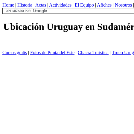
Home
|
Historia
|
Actas
|
Actividades
|
El Equipo
|
Afiches
|
Nosotros
Ubicación Uruguay en Sudamér
Cursos gratis
|
Fotos de Punta del Este
|
Chacra Turistica
|
Truco Urug