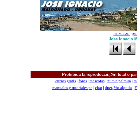
PRINCIPAL
-
ï¿
Jose Ignacio M
Prohibida la reproducciï¿½n total o parc
cursos gratis
|
foros
|
mascotas
|
nueva palmira
|
m
manuales
y tutoriales pc
|
chat
|
dueï¿½o alquila
|
F