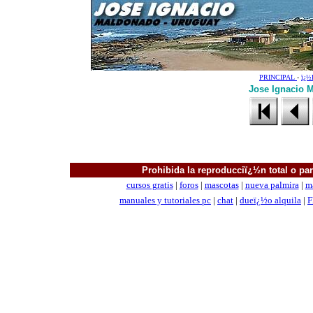
PRINCIPAL
-
ï¿
Jose Ignacio M
Prohibida la reproducciï¿½n total o parc
cursos gratis
|
foros
|
mascotas
|
nueva palmira
|
m
manuales
y tutoriales pc
|
chat
|
dueï¿½o alquila
|
F