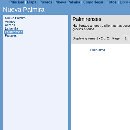
Principal
|
Mapa
|
Paseos
|
Nueva Palmira
|
Como llegar
|
Fotos
|
Libro 
Nueva Palmira
Nueva Palmira
Palmirenses
Amigos
Aéreas
Han llegado a nuestro sitio muchas per
La familia
gracias a todos.
Palmirenses
Paisajes
Displaying items 1 - 2 of 2. Page:
1
Buenísima