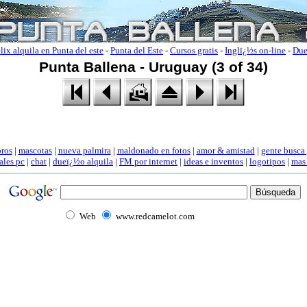
lix alquila en Punta del este
-
Punta del Este
-
Cursos gratis
-
Inglï¿½s on-line
-
Due
Punta Ballena - Uruguay (3 of 34)
oros
|
mascotas
|
nueva palmira
|
maldonado en fotos
|
amor & amistad
|
gente busca
ales pc
|
chat
|
dueï¿½o alquila
|
FM por internet
|
ideas e inventos
|
logotipos
|
mas
Web
www.redcamelot.com