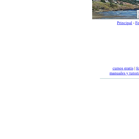
Principal
-
Fe
cursos gratis
|
f
manuales
y tutori