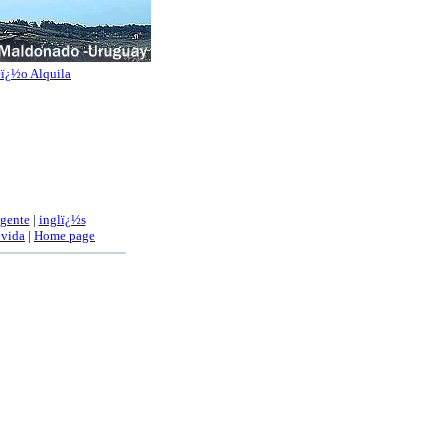
ï¿½o Alquila
 gente
|
inglï¿½s
 vida
|
Home page