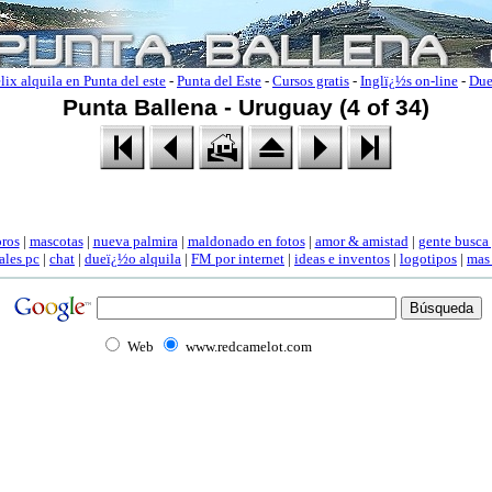
lix alquila en Punta del este
-
Punta del Este
-
Cursos gratis
-
Inglï¿½s on-line
-
Due
Punta Ballena - Uruguay (4 of 34)
oros
|
mascotas
|
nueva palmira
|
maldonado en fotos
|
amor & amistad
|
gente busca
ales pc
|
chat
|
dueï¿½o alquila
|
FM por internet
|
ideas e inventos
|
logotipos
|
mas
Web
www.redcamelot.com