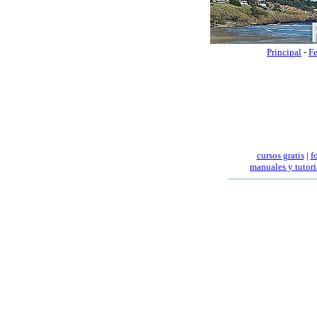
Principal
-
Fe
cursos gratis
|
f
manuales
y tutori