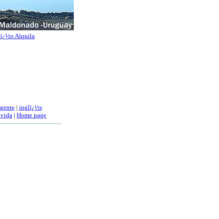
ï¿½o Alquila
 gente
|
inglï¿½s
 vida
|
Home page