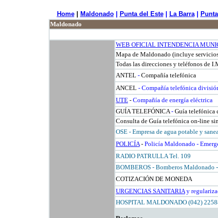
Home
|
Maldonado
|
Punta del Este
|
La Barra
|
Punta
Maldonado
WEB OFICIAL INTENDENCIA MUNI
Mapa de Maldonado
(incluye servicios
Todas las direcciones y teléfonos de I
ANTEL
-
Compañía telefónica
ANCEL
- Compañía telefónica divisió
UTE
-
Compañía de energía eléctrica
GUÍA TELEFÓNICA
-
Guía telefónica
Consulta de Guía telefónica on-line
OSE - Empresa de agua potable y san
POLICÍA
-
Policía Maldonado - Emerg
RADIO PATRULLA Tel. 109
BOMBEROS - Bomberos Maldonado - 
COTIZACIÓN DE MONEDA
URGENCIAS SANITARIA
y regulariz
HOSPITAL MALDONADO (042) 225889 a