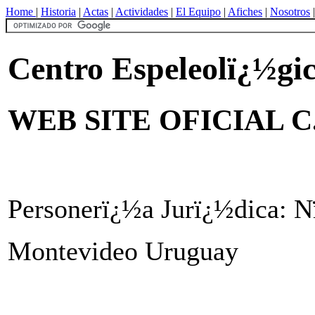
Home
|
Historia
|
Actas
|
Actividades
|
El Equipo
|
Afiches
|
Nosotros
Centro Espeleolï¿½gi
WEB SITE OFICIAL C.
Personerï¿½a Jurï¿½dica: N
Montevideo Uruguay