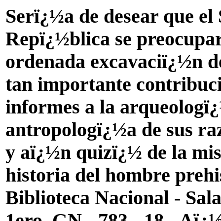
Serï¿½a de desear que el
Repï¿½blica se preocupara
ordenada excavaciï¿½n de
tan importante contribuc
informes a la arqueologï¿
antropologï¿½a de sus raz
y aï¿½n quizï¿½ de la mi
historia del hombre prehi
Biblioteca Nacional - Sal
1ero. GN - 783 - 18 - Aï¿