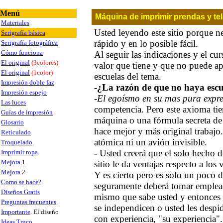
Menú
Máquina de imprimir prendas y tel
Materiales
Usted leyendo este sitio porque n
Serigrafía básica
rápido y en lo posible fácil.
Serigrafía fotográfica
Cómo funciona
Al seguir las indicaciones y el c
El original
(3colores)
valor que tiene y que no puede a
El original
(1color)
escuelas del tema.
Impresión doble faz
-¿La razón de que no haya escu
Impresión espejo
-
El egoísmo en su mas pura expr
Las luces
competencia. Pero este axioma tie
Guías de impresión
máquina o una fórmula secreta de
Glosario
hace mejor y más original trabajo
Reticulado
atómica ni un avión invisible.
Troquelado
- Usted creerá que el solo hecho 
Imprimir ropa
Mejora
1
sitio le da ventajas respecto a los
Mejora
2
Y es cierto pero es solo un poco 
Como se hace?
seguramente deberá tomar emplead
Diseños Gratis
mismo que sabe usted y entonces s
Preguntas frecuentes
se independicen o usted les despi
Importante
. El diseño
con experiencia, "su experiencia".
Ideas Truco