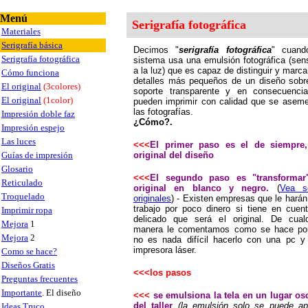
Menú
Serigrafía fotográfica
Materiales
Serigrafía básica
Decimos "
serigrafía fotográfica
" cuand
Serigrafía fotográfica
sistema usa una emulsión fotográfica (sens
a la luz) que es capaz de distinguir y marca
Cómo funciona
detalles más pequeños de un diseño sobr
El original
(3colores)
soporte transparente y en consecuenci
El original
(1color)
pueden imprimir con calidad que se aseme
las fotografías.
Impresión doble faz
¿Cómo?.
Impresión espejo
Las luces
<<<
El primer paso es el de siempre
Guías de impresión
original del diseño
Glosario
<<<
El segundo paso es "transformar
Reticulado
original en blanco y negro.
(
Vea s
Troquelado
originales
) - Existen empresas que le harán
trabajo por poco dinero si tiene en cuent
Imprimir ropa
delicado que será el original. De cualq
Mejora
1
manera le comentamos como se hace po
Mejora
2
no es nada difícil hacerlo con una pc y
impresora láser.
Como se hace?
Diseños Gratis
<<<los pasos
Preguntas frecuentes
Importante
. El diseño
<<<
se emulsiona la tela en un lugar os
del taller
(la emulsión solo se puede apl
Ideas Truco