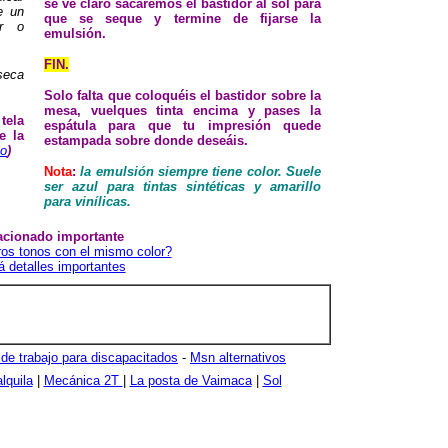
se ve claro sacaremos el bastidor al sol para
e un
que se seque y termine de fijarse la
or o
emulsión.
FIN.
seca
Solo falta que coloquéis el bastidor sobre la
mesa, vuelques tinta encima y pases la
tela
espátula para que tu impresión quede
e la
estampada sobre donde deseáis.
lo
)
Nota
:
la emulsión siempre tiene color. Suele
ser azul para tintas sintéticas y amarillo
para vinílicas.
acionado importante
ros tonos con el mismo color?
 detalles importantes
 de trabajo para discapacitados
-
Msn alternativos
lquila
|
Mecánica 2T
|
La posta de Vaimaca
|
Sol