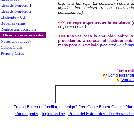
bajo una luz roja. La emulsión consta d
Ideas de Negocio 1
líquido tipo melaza y un catalizad
Ideas de Negocio 2
sensibilizador
).
El cliente y Ud.
<<<
se espera que seque la emulsión
(
Boberías varias
en pocas horas)
Realice una donación
Otros temas en este sitio
<<<
una vez seca la emulsión sobre la 
procedemos a colocar el bastidor sobr
Necesita una idea?
mesa para el revelado
(
vea aquí un ejemp
Cursos Gratis
Perros y Gatos
Tema rel
<
¿Como lograr ot
<
Vea acá
Truco
|
Busca un familiar, un amigo? Free Gente Busca Gente
-
Plan
Cursos gratis
-
Inglés on-line
-
Punta del Este Fotos - Dueño vende a