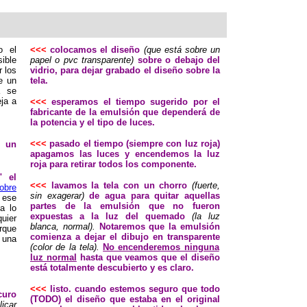
o el
<<<
colocamos el diseño
(que está sobre un
ible
papel o pvc transparente)
sobre o debajo del
r los
vidrio, para dejar grabado el diseño sobre la
e un
tela.
a se
ja a
<<<
esperamos el tiempo sugerido por el
fabricante de la emulsión que dependerá de
la potencia y el tipo de luces.
<<<
pasado el tiempo (siempre con luz roja)
, un
apagamos las luces y encendemos la luz
roja para retirar todos los componente.
" el
<<<
lavamos la tela con un chorro
(fuerte,
obre
sin exagerar)
de agua para quitar aquellas
 ese
partes de la emulsión que no fueron
a lo
expuestas a la luz del quemado
(la luz
uier
blanca, normal).
Notaremos que la emulsión
rque
comienza a dejar el dibujo en transparente
 una
(color de la tela).
No encenderemos ninguna
luz normal
hasta que veamos que el diseño
está totalmente descubierto y es claro.
<<<
listo. cuando estemos seguro que todo
curo
(TODO) el diseño que estaba en el original
icar