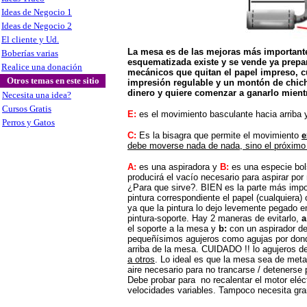
Ideas de Negocio 1
Ideas de Negocio 2
El cliente y Ud.
La mesa es de las mejoras más importante
Boberías varias
esquematizada existe y se vende ya prepa
Realice una donación
mecánicos que quitan el papel impreso, c
Otros temas en este sitio
impresión regulable y un montón de chich
dinero y quiere comenzar a ganarlo mient
Necesita una idea?
Cursos Gratis
E:
es el movimiento basculante hacia arriba y
Perros y Gatos
C:
Es la bisagra que permite el movimiento
e
debe moverse nada de nada, sino el próximo c
A:
es una aspiradora y
B:
es una especie bols
producirá el vacío necesario para aspirar por
¿Para que sirve?. BIEN es la parte más impo
pintura correspondiente el papel (cualquiera) 
ya que la pintura lo dejo levemente pegado en
pintura-soporte. Hay 2 maneras de evitarlo,
a
el soporte a la mesa y
b:
con un aspirador d
pequeñísimos agujeros como agujas por donde
arriba de la mesa. CUIDADO !! lo agujeros 
a otros
. Lo ideal es que la mesa sea de meta
aire necesario para no trancarse / detenerse
Debe probar para no recalentar el motor eléc
velocidades variables. Tampoco necesita gra