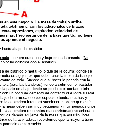
s en este negocio. La mesa de trabajo arriba
rada totalmente, con los adicionales de brazos
uenta-impresiones, aspirador, velocidad de
es más. Pero partimos de la base que Ud. no tiene
ras aprende el negocio.
 hacia abajo del bastidor.
xacto
siempre que sube y baja en cada pasada. (
No
olor no coincide con el anterior
)
a de plástico o metal (o lo que se le ocurra) donde se
 medio de agujeritos que debe tener la mesa de trabajo.
rtante de todo. Sucede que al hacer la pasada con la
o tela (para las banderas) tiende a subir con el bastidor
 la parte de abajo donde se produce el contacto tela-
:
con un poco de cemento de contacto que logra sujetar
ebajo de la mesa que por supuesto tendrá muchos y
 la aspiradora intentará succionar el objeto que esté
de la mesa deben ser
muy pequeños y muy pegados unos
l. La aspiradora (que antes eran carísimas) absorberá el
 por los demás agujeros de la mesa que estarán libres.
trico de la aspiradora, recordemos que la mayoría tiene
n potencia de aspiración.