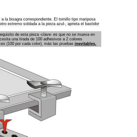
 a la bisagra correspondiente. El tornillo tipo mariposa
otro extremo soldada a la pieza azul-, aprieta el bastidor
 requisito de esta pieza -clave- es que no se mueva en
cesita una tirada de 100 adhesivos a 2 colores
eces (100 por cada color), más las pruebas
inevitables.