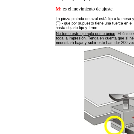
M:
es el movimiento de ajuste.
La pieza pintada de azul está fija a la mesa y
(T) - que por supuesto tiene una tuerca en el 
hasta dejarlo fijo y firme.
No tome este ejemplo como único
. El único
toda la impresión. Tenga en cuenta que si ne
necesitará bajar y subir este bastidor 200 v