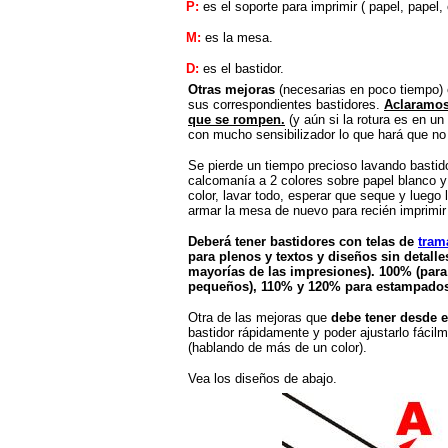
P:
es el soporte para imprimir ( papel, papel, 
M:
es la mesa.
D:
es el bastidor.
Otras mejoras
(necesarias en poco tiempo) 
sus correspondientes bastidores.
Aclaramos
que se rompen.
(y aún si la rotura es en 
con mucho sensibilizador lo que hará que n
Se pierde un tiempo precioso lavando basti
calcomanía a 2 colores sobre papel blanco y 
color, lavar todo, esperar que seque y luego 
armar la mesa de nuevo para recién imprimir
Deberá tener bastidores con telas de
tram
para plenos y textos y diseños sin detall
mayorías de las impresiones). 100% (par
pequeños), 110% y 120% para estampados 
Otra de las mejoras que
debe
tener desde e
bastidor rápidamente y poder ajustarlo fácilm
(hablando de más de un color).
Vea los diseños de abajo.