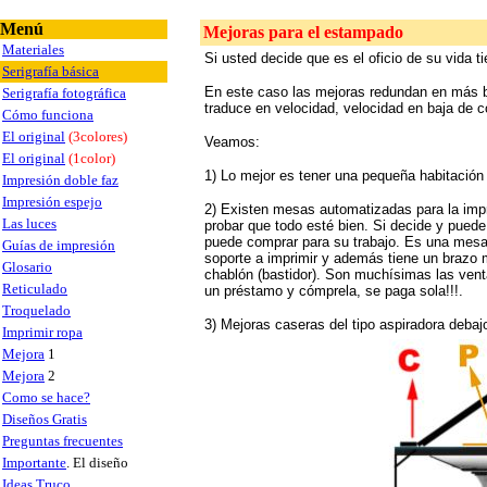
Menú
Mejoras para el estampado
Materiales
Si usted decide que es el oficio de su vida t
Serigrafía básica
En este caso las mejoras redundan en más b
Serigrafía fotográfica
traduce en velocidad, velocidad en baja de c
Cómo funciona
El original
(3colores)
Veamos:
El original
(1color)
1) Lo mejor es tener una pequeña habitación 
Impresión doble faz
Impresión espejo
2) Existen mesas automatizadas para la impr
Las luces
probar que todo esté bien. Si decide y pued
puede comprar para su trabajo. Es una mesa 
Guías de impresión
soporte a imprimir y además tiene un brazo m
Glosario
chablón (bastidor). Son muchísimas las ven
Reticulado
un préstamo y cómprela, se paga sola!!!.
Troquelado
3) Mejoras caseras del tipo aspiradora debaj
Imprimir ropa
Mejora
1
Mejora
2
Como se hace?
Diseños Gratis
Preguntas frecuentes
Importante
. El diseño
Ideas Truco