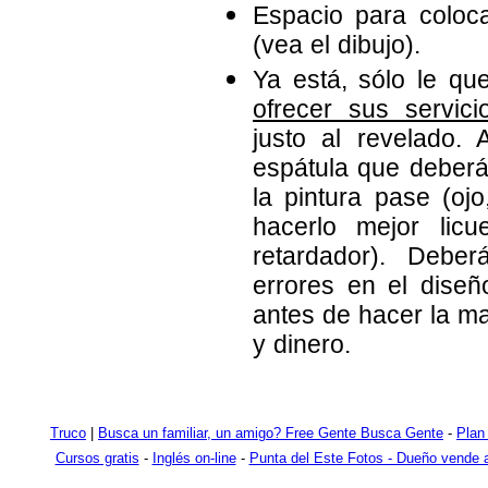
Espacio para coloca
(vea el dibujo).
Ya está, sólo le qu
ofrecer sus servici
justo al revelado. 
espátula que deberá 
la pintura pase (oj
hacerlo mejor licu
retardador). Debe
errores en el diseñ
antes de hacer la ma
y dinero.
Truco
|
Busca un familiar, un amigo? Free Gente Busca Gente
-
Plan
Cursos gratis
-
Inglés on-line
-
Punta del Este Fotos - Dueño vende a