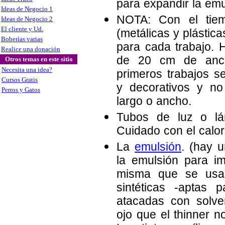
para expandir la emu
Ideas de Negocio 1
NOTA: Con el tiem
Ideas de Negocio 2
El cliente y Ud.
(metálicas y plástic
Boberías varias
para cada trabajo. 
Realice una donación
de 20 cm de anch
Otros temas en este sitio
Necesita una idea?
primeros trabajos s
Cursos Gratis
y decorativos y n
Perros y Gatos
largo o ancho.
Tubos de luz o lá
Cuidado con el calor 
La
emulsión
. (hay 
la emulsión para im
misma que se usa p
sintéticas -aptas 
atacadas con solven
ojo que el thinner n