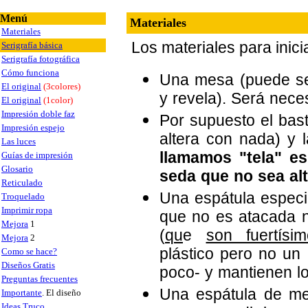
Menú
Materiales
Materiales
Los materiales para inic
Serigrafía básica
Serigrafía fotográfica
Cómo funciona
Una mesa (puede se
El original
(3colores)
y revela). Será nece
El original
(1color)
Impresión doble faz
Por supuesto el bast
Impresión espejo
altera con nada) y l
Las luces
llamamos "tela" es
Guías de impresión
Glosario
seda que no sea al
Reticulado
Una espátula especia
Troquelado
Imprimir ropa
que no es atacada ni
Mejora
1
(
qu
e
son fuertísi
Mejora
2
plástico pero no un 
Como se hace?
Diseños Gratis
poco- y mantienen lo
Preguntas frecuentes
Una espátula de me
Importante
. El diseño
Ideas Truco