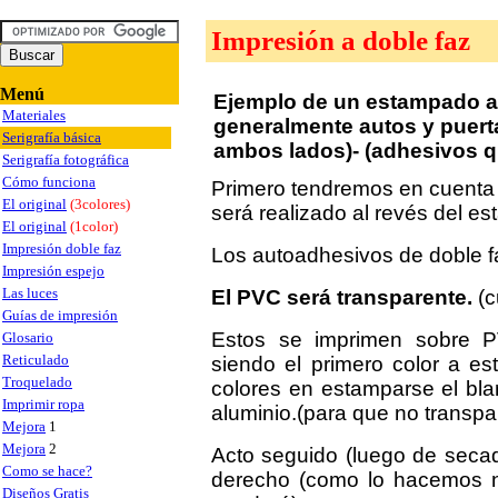
Impresión a doble faz
Menú
Ejemplo de un estampado a
Materiales
generalmente autos y puert
Serigrafía básica
ambos lados)- (adhesivos q
Serigrafía fotográfica
Cómo funciona
Primero tendremos en cuenta 
El original
(3colores)
será realizado al revés del 
El original
(1color)
Impresión doble faz
Los autoadhesivos de doble f
Impresión espejo
Las luces
El PVC será transparente.
(c
Guías de impresión
Estos se imprimen sobre PV
Glosario
Reticulado
siendo el primero color a es
Troquelado
colores en estamparse el bla
Imprimir ropa
aluminio.(para que no transpa
Mejora
1
Mejora
2
Acto seguido (luego de secad
Como se hace?
derecho (como lo hacemos 
Diseños Gratis