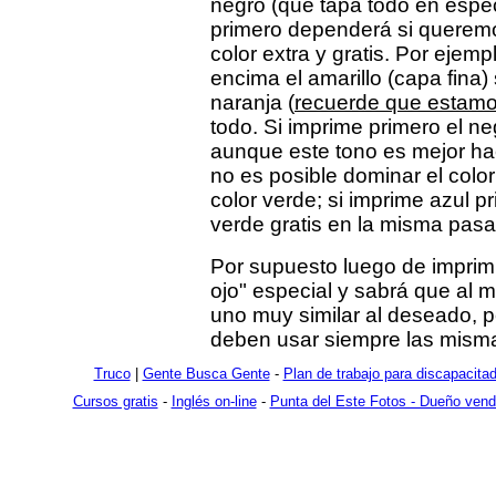
negro (que tapa todo en especi
primero dependerá si querem
color extra y gratis. Por ejemp
encima el amarillo (capa fina)
naranja (
recuerde que estam
todo. Si imprime primero el n
aunque este tono es mejor ha
no es posible dominar el color
color verde; si imprime azul p
verde gratis en la misma pasa
Por supuesto luego de imprimi
ojo" especial y sabrá que al 
uno muy similar al deseado, p
deben usar siempre las misma
Truco
|
Gente Busca Gente
-
Plan de trabajo para discapacita
Cursos gratis
-
Inglés on-line
-
Punta del Este Fotos - Dueño vende